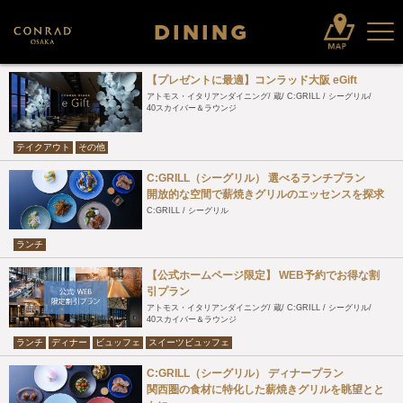
DINING
【プレゼントに最適】コンラッド大阪 eGift
アトモス・イタリアンダイニング
蔵
C:GRILL / シーグリル
40スカイバー＆ラウンジ
テイクアウト
その他
C:GRILL（シーグリル） 選べるランチプラン
開放的な空間で薪焼きグリルのエッセンスを探求
C:GRILL / シーグリル
ランチ
【公式ホームページ限定】 WEB予約でお得な割
引プラン
アトモス・イタリアンダイニング
蔵
C:GRILL / シーグリル
40スカイバー＆ラウンジ
ランチ
ディナー
ビュッフェ
スイーツビュッフェ
C:GRILL（シーグリル） ディナープラン
関西圏の食材に特化した薪焼きグリルを眺望とと