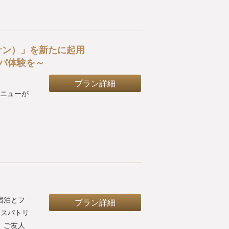
サン）」を新たに起用
パ体験を～
プラン詳細
メニューが
宿泊とフ
プラン詳細
・スパトリ
、ご友人