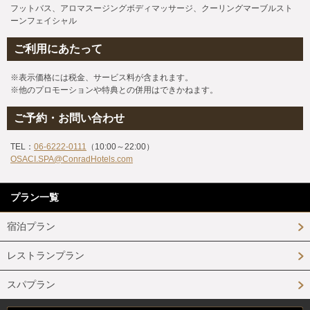
フットバス、アロマスージングボディマッサージ、クーリングマーブルスト
ーンフェイシャル
ご利用にあたって
※表示価格には税金、サービス料が含まれます。
※他のプロモーションや特典との併用はできかねます。
ご予約・お問い合わせ
TEL：
06-6222-0111
（10:00～22:00）
OSACI.SPA@ConradHotels.com
プラン一覧
宿泊プラン
レストランプラン
スパプラン