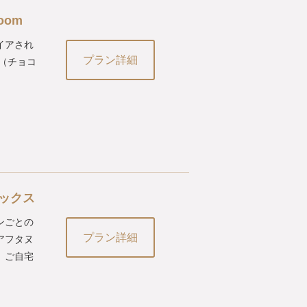
oom
イアされ
プラン詳細
m（チョコ
ックス
ンごとの
プラン詳細
アフタヌ
。ご自宅