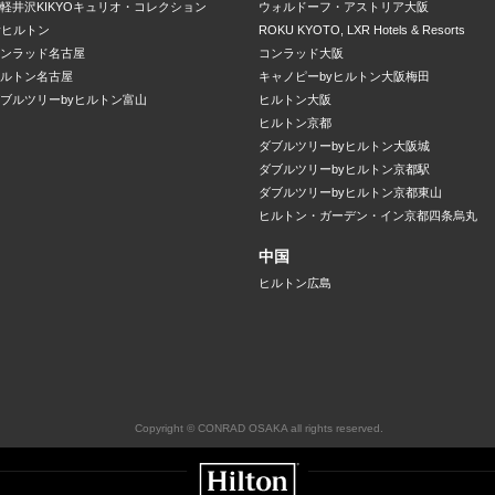
軽井沢KIKYOキュリオ・コレクション
ウォルドーフ・アストリア大阪
yヒルトン
ROKU KYOTO, LXR Hotels & Resorts
ンラッド名古屋
コンラッド大阪
ルトン名古屋
キャノピーbyヒルトン大阪梅田
ブルツリーbyヒルトン富山
ヒルトン大阪
ヒルトン京都
ダブルツリーbyヒルトン大阪城
ダブルツリーbyヒルトン京都駅
ダブルツリーbyヒルトン京都東山
ヒルトン・ガーデン・イン京都四条烏丸
中国
ヒルトン広島
Copyright © CONRAD OSAKA all rights reserved.
Hilton