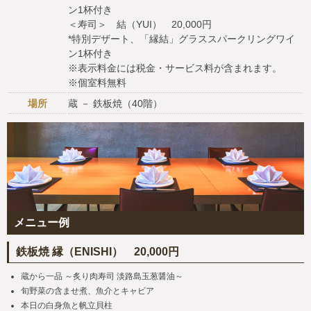
ン1杯付き
＜寿司＞ 結（YUI） 20,000円
*特別デザート、「縁結」グラススパークリングワイ
ン1杯付き
※表示料金には税金・サービス料が含まれます。
※個室料無料
場所
蔵 － 鉄板焼（40階）
メニュー例
鉄板焼 縁（ENISHI） 20,000円
蔵から一品 ～炙り肉寿司 淡路島玉葱醤油～
旬野菜の含ませ煮、魚介とキャビア
本日の白身魚と帆立貝柱