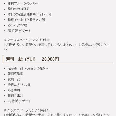
柑橘フルーツのソルベ
季節の焼き野菜
本日の特選黒毛和牛フィレ 80g
鉄板で仕上げた釜炊きご飯
赤出汁,香の物
蔵 特製 デザート
※グラススパークリング1杯付き
お料理内容のご希望やご予算に応じて承りますので、お気軽にご相談くださ
い。
寿司 結（YUI） 20,000円
蔵から一品 ～お祝いの先付～
祝鯛姿造里
祝鯛一品
厳選にぎり 八貫
巻き寿司
祝鯛赤出汁
蔵 特製 デザート
※グラススパークリング1杯付き
お料理内容のご希望やご予算に応じて承りますので、お気軽にご相談くださ