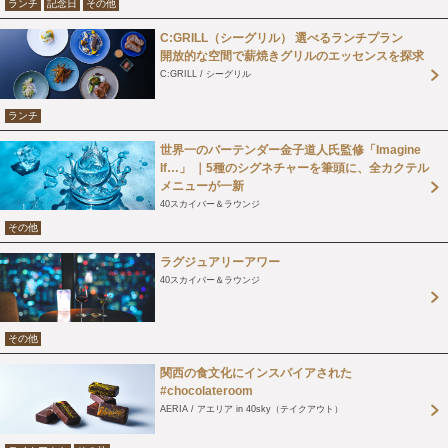
ランチ
記念日
その他
C:GRILL（シーグリル） 選べるランチプラン
開放的な空間で薪焼きグリルのエッセンスを探求
C:GRILL / シーグリル
ランチ
世界一のバーテンダー金子道人氏監修「Imagine
If…」 ｜5種のシグネチャーを筆頭に、全カクテル
メニューが一新
40スカイバー＆ラウンジ
その他
ラグジュアリーアワー
40スカイバー＆ラウンジ
その他
関西の食文化にインスパイアされた
#chocolateroom
AERIA / アエリア in 40sky（テイクアウト）