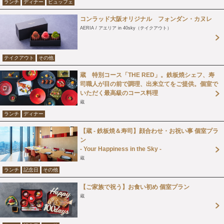
ランチ
ディナー
ビュッフェ
コンラッド大阪オリジナル フォンダン・カヌレ
AERIA / アエリア in 40sky（テイクアウト）
テイクアウト
その他
蔵 特別コース「THE RED」。鉄板焼シェフ、寿
司職人が目の前で調理、出来立てをご提供。個室で
いただく最高級のコース料理
蔵
ランチ
ディナー
【蔵 - 鉄板焼＆寿司】顔合わせ・お祝い事 個室プラ
ン
- Your Happiness in the Sky -
蔵
ランチ
記念日
その他
【ご家族で祝う】お食い初め 個室プラン
蔵