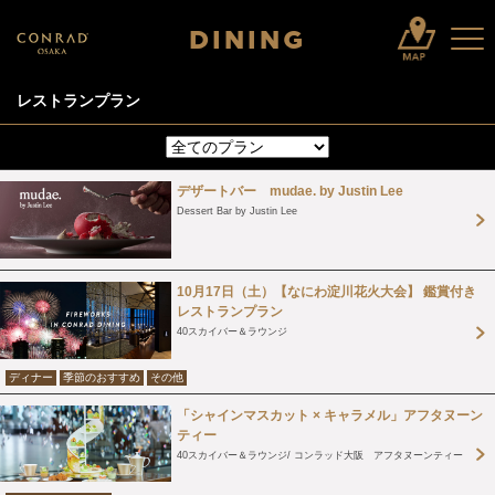
DINING
レストランプラン
デザートバー mudae. by Justin Lee
Dessert Bar by Justin Lee
10月17日（土）【なにわ淀川花火大会】 鑑賞付き
レストランプラン
40スカイバー＆ラウンジ
ディナー
季節のおすすめ
その他
「シャインマスカット × キャラメル」アフタヌーン
ティー
40スカイバー＆ラウンジ
コンラッド大阪 アフタヌーンティー