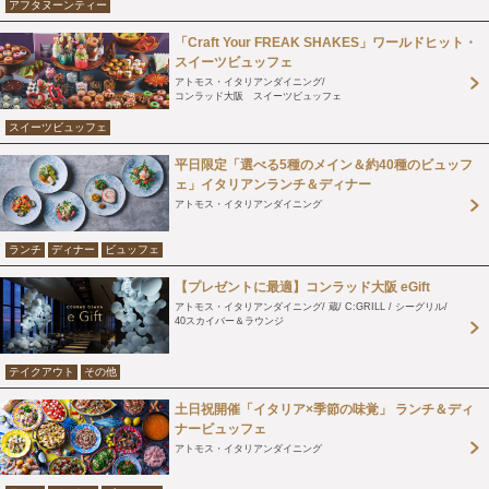
アフタヌーンティー
「Craft Your FREAK SHAKES」ワールドヒット・
スイーツビュッフェ
アトモス・イタリアンダイニング
コンラッド大阪 スイーツビュッフェ
スイーツビュッフェ
平日限定「選べる5種のメイン＆約40種のビュッフ
ェ」イタリアンランチ＆ディナー
アトモス・イタリアンダイニング
ランチ
ディナー
ビュッフェ
【プレゼントに最適】コンラッド大阪 eGift
アトモス・イタリアンダイニング
蔵
C:GRILL / シーグリル
40スカイバー＆ラウンジ
テイクアウト
その他
土日祝開催「イタリア×季節の味覚」 ランチ＆ディ
ナービュッフェ
アトモス・イタリアンダイニング