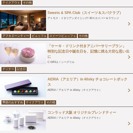
テイクアウト
その他
Sweets & SPA Club（スイーツ＆スパクラブ）
アトモス・イタリアンダイニング
40スカイバー＆ラウンジ
アフタヌーンティー
ビュッフェ
スイーツビュッフェ
その他
「ケーキ・ドリンク付きアニバーサリープラン」
特別な記念日や誕生日を、記憶に残る大切な思い出
に
C:GRILL / シーグリル
ディナー
記念日
AERIA（アエリア）in 40sky チョコレートボック
ス
AERIA / アエリア in 40sky（テイクアウト）
季節のおすすめ
テイクアウト
その他
コンラッド大阪 オリジナルブレンドティー
AERIA / アエリア in 40sky（テイクアウト）