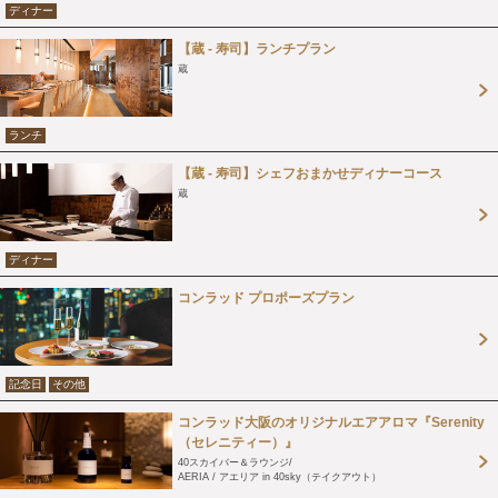
ディナー
【蔵 - 寿司】ランチプラン
蔵
ランチ
【蔵 - 寿司】シェフおまかせディナーコース
蔵
ディナー
コンラッド プロポーズプラン
記念日
その他
コンラッド大阪のオリジナルエアアロマ『Serenity
（セレニティー）』
40スカイバー＆ラウンジ
AERIA / アエリア in 40sky（テイクアウト）