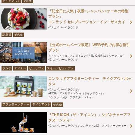
テイクアウト
その他
「記念日に人気｜夜景×シャンパン×ケーキの特別
プラン」
コンラッド セレブレーション・イン・ザスカイ
40スカイバー＆ラウンジ
記念日
その他
【公式ホームページ限定】 WEB予約でお得な割引
プラン
アトモス・イタリアンダイニング
蔵
C:GRILL / シーグリル
40スカイバー＆ラウンジ
ランチ
ディナー
ビュッフェ
スイーツビュッフェ
コンラッドアフタヌーンティー テイクアウトボッ
クス
40スカイバー＆ラウンジ
AERIA / アエリア in 40sky（テイクアウト）
コンラッド大阪 アフタヌーンティー
アフタヌーンティー
テイクアウト
その他
「THE ICON（ザ・アイコン）」シグネチャーアフ
タヌーンティー
40スカイバー＆ラウンジ
コンラッド大阪 アフタヌーンティー